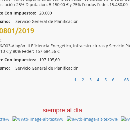
nciación 25% Diputación: 5.150,00 € y 75% Fondos Feder:15.450,00
te Con Impuestos:
20.600
ismo:
Servicio General de Planificación
0801/2019
:
/003-Alagón III.Eficiencia Energética, Infraestructuras y Servicio P
,13 € y 80% Feder: 157.684,56 €
te Con Impuestos:
197.105,69
ismo:
Servicio General de Planificación
1
2
3
4
5
6
...
63
siempre al día...