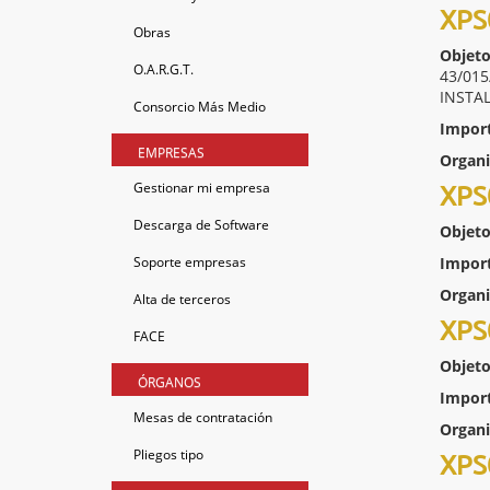
XPS
Obras
Objeto
O.A.R.G.T.
43/01
INSTA
Consorcio Más Medio
Impor
EMPRESAS
Organ
Gestionar mi empresa
XPS
Descarga de Software
Objeto
Soporte empresas
Impor
Organ
Alta de terceros
XPS
FACE
Objeto
ÓRGANOS
Impor
Mesas de contratación
Organ
Pliegos tipo
XPS