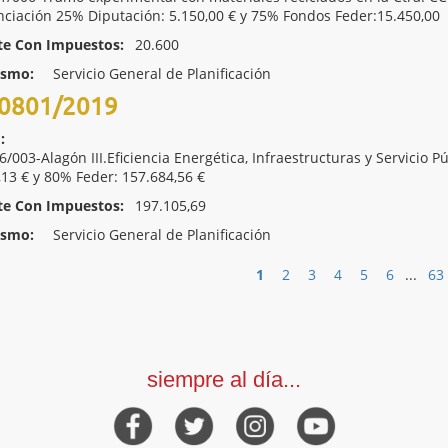
nciación 25% Diputación: 5.150,00 € y 75% Fondos Feder:15.450,00
te Con Impuestos:
20.600
ismo:
Servicio General de Planificación
0801/2019
:
/003-Alagón III.Eficiencia Energética, Infraestructuras y Servicio P
,13 € y 80% Feder: 157.684,56 €
te Con Impuestos:
197.105,69
ismo:
Servicio General de Planificación
1
2
3
4
5
6
...
63
siempre al día...