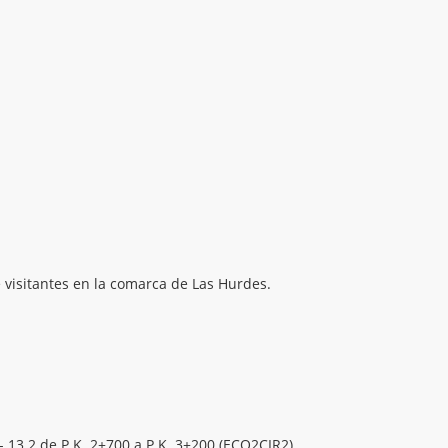
 visitantes en la comarca de Las Hurdes.
 13.2 de P.K. 2+700 a P.K. 3+200 (ECO2CIR2).