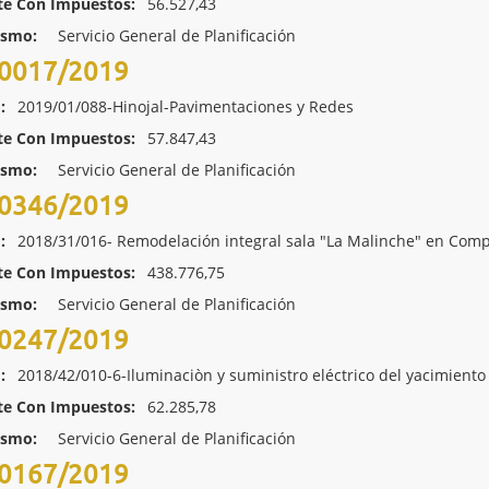
te Con Impuestos:
56.527,43
ismo:
Servicio General de Planificación
0017/2019
:
2019/01/088-Hinojal-Pavimentaciones y Redes
te Con Impuestos:
57.847,43
ismo:
Servicio General de Planificación
0346/2019
:
2018/31/016- Remodelación integral sala "La Malinche" en Comp
te Con Impuestos:
438.776,75
ismo:
Servicio General de Planificación
0247/2019
:
2018/42/010-6-Iluminaciòn y suministro eléctrico del yacimient
te Con Impuestos:
62.285,78
ismo:
Servicio General de Planificación
0167/2019