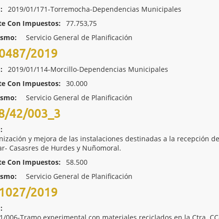
:
2019/01/171-Torremocha-Dependencias Municipales
te Con Impuestos:
77.753,75
ismo:
Servicio General de Planificación
0487/2019
:
2019/01/114-Morcillo-Dependencias Municipales
te Con Impuestos:
30.000
ismo:
Servicio General de Planificación
8/42/003_3
:
ización y mejora de las instalaciones destinadas a la recepción de
lar- Casasres de Hurdes y Nuñomoral.
te Con Impuestos:
58.500
ismo:
Servicio General de Planificación
1027/2019
:
1/006-Tramo experimental con materiales reciclados en la Ctra. CC-