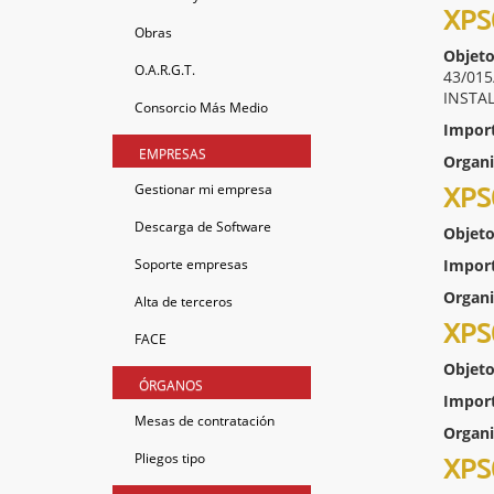
XPS
Obras
Objeto
O.A.R.G.T.
43/01
INSTA
Consorcio Más Medio
Impor
EMPRESAS
Organ
Gestionar mi empresa
XPS
Descarga de Software
Objeto
Soporte empresas
Impor
Organ
Alta de terceros
XPS
FACE
Objeto
ÓRGANOS
Impor
Mesas de contratación
Organ
Pliegos tipo
XPS