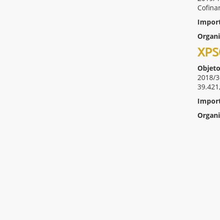
Cofina
Impor
Organ
XPS
Objeto
2018/36
39.421
Impor
Organ