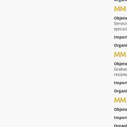
MM 
Objeto
Servic
ejecuc
Impor
Organ
MM 
Objeto
Grabac
resúme
Impor
Organ
MM 
Objeto
Impor
Organ