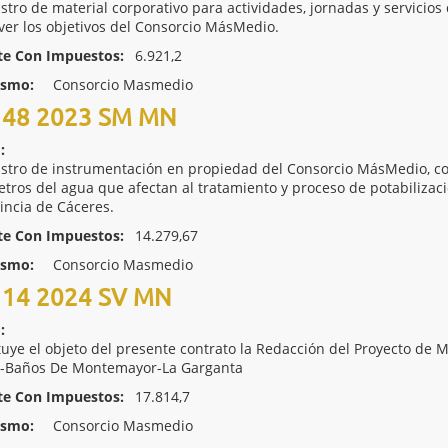
stro de material corporativo para actividades, jornadas y servicio
er los objetivos del Consorcio MásMedio.
te Con Impuestos:
6.921,2
ismo:
Consorcio Masmedio
48 2023 SM MN
:
stro de instrumentación en propiedad del Consorcio MásMedio, con e
tros del agua que afectan al tratamiento y proceso de potabiliz
vincia de Cáceres.
te Con Impuestos:
14.279,67
ismo:
Consorcio Masmedio
14 2024 SV MN
:
tuye el objeto del presente contrato la Redacción del Proyecto de 
-Baños De Montemayor-La Garganta
te Con Impuestos:
17.814,7
ismo:
Consorcio Masmedio