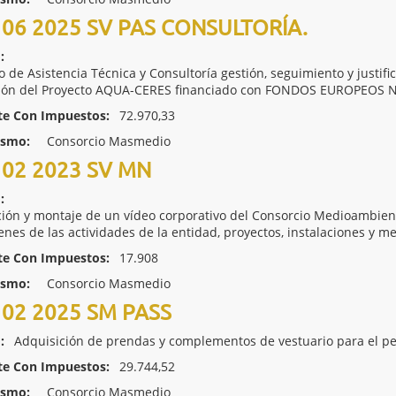
06 2025 SV PAS CONSULTORÍA.
:
io de Asistencia Técnica y Consultoría gestión, seguimiento y justif
ión del Proyecto AQUA-CERES financiado con FONDOS EUROPEOS
te Con Impuestos:
72.970,33
ismo:
Consorcio Masmedio
02 2023 SV MN
:
ión y montaje de un vídeo corporativo del Consorcio Medioambien
nes de las actividades de la entidad, proyectos, instalaciones y m
te Con Impuestos:
17.908
ismo:
Consorcio Masmedio
02 2025 SM PASS
:
Adquisición de prendas y complementos de vestuario para el p
te Con Impuestos:
29.744,52
ismo:
Consorcio Masmedio