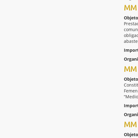
MM 
Objeto
Presta
comuni
obliga
abaste
Impor
Organ
MM 
Objeto
Consti
Femeni
“Medio
Impor
Organ
MM 
Objeto