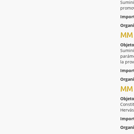
Sumini
promov
Impor
Organ
MM 
Objeto
Sumini
paráme
la pro
Impor
Organ
MM 
Objeto
Consti
Hervás
Impor
Organ