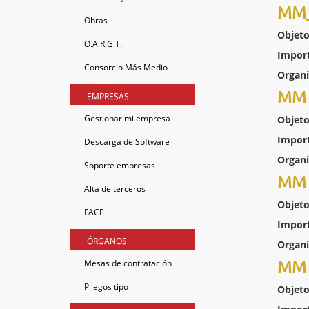
MM_
Obras
Objeto
O.A.R.G.T.
Impor
Consorcio Más Medio
Organ
MM 
EMPRESAS
Gestionar mi empresa
Objeto
Impor
Descarga de Software
Organ
Soporte empresas
MM 
Alta de terceros
Objeto
FACE
Impor
ÓRGANOS
Organ
MM 
Mesas de contratación
Pliegos tipo
Objeto