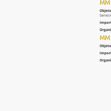
MM 
Objeto
Servic
Impor
Organ
MM 
Objeto
Impor
Organ