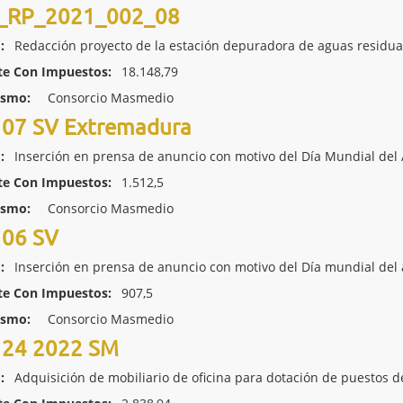
RP_2021_002_08
:
Redacción proyecto de la estación depuradora de aguas residual
te Con Impuestos:
18.148,79
ismo:
Consorcio Masmedio
07 SV Extremadura
:
Inserción en prensa de anuncio con motivo del Día Mundial del
te Con Impuestos:
1.512,5
ismo:
Consorcio Masmedio
06 SV
:
Inserción en prensa de anuncio con motivo del Día mundial del
te Con Impuestos:
907,5
ismo:
Consorcio Masmedio
24 2022 SM
:
Adquisición de mobiliario de oficina para dotación de puestos de 