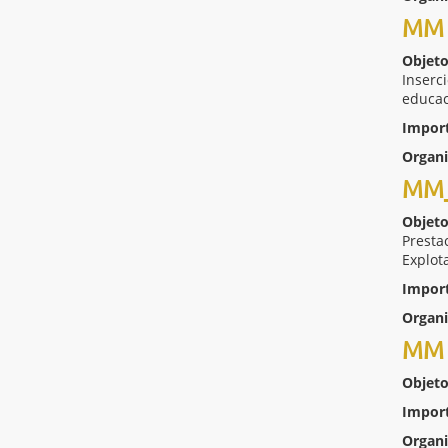
MM 
Objeto
Inserc
educac
Impor
Organ
MM_
Objeto
Prestac
Explot
Impor
Organ
MM 
Objeto
Impor
Organ