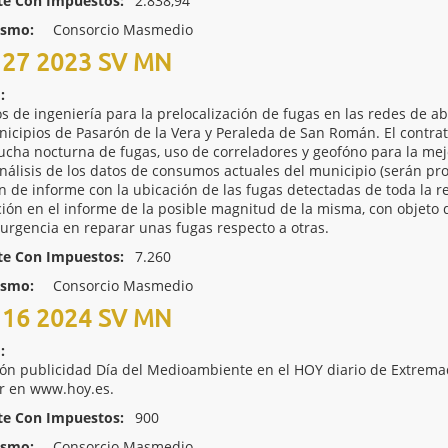
te Con Impuestos:
2.838,94
ismo:
Consorcio Masmedio
27 2023 SV MN
:
os de ingeniería para la prelocalización de fugas en las redes d
nicipios de Pasarón de la Vera y Peraleda de San Román. El contrat
ucha nocturna de fugas, uso de correladores y geofóno para la mejo
análisis de los datos de consumos actuales del municipio (serán p
n de informe con la ubicación de las fugas detectadas de toda la r
ción en el informe de la posible magnitud de la misma, con objeto 
urgencia en reparar unas fugas respecto a otras.
te Con Impuestos:
7.260
ismo:
Consorcio Masmedio
16 2024 SV MN
:
ión publicidad Día del Medioambiente en el HOY diario de Extrem
r en www.hoy.es.
te Con Impuestos:
900
ismo:
Consorcio Masmedio