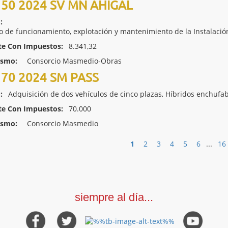
50 2024 SV MN AHIGAL
:
io de funcionamiento, explotación y mantenimiento de la Instalaci
te Con Impuestos:
8.341,32
ismo:
Consorcio Masmedio-Obras
70 2024 SM PASS
:
Adquisición de dos vehículos de cinco plazas, Híbridos enchufab
te Con Impuestos:
70.000
ismo:
Consorcio Masmedio
1
2
3
4
5
6
...
16
siempre al día...