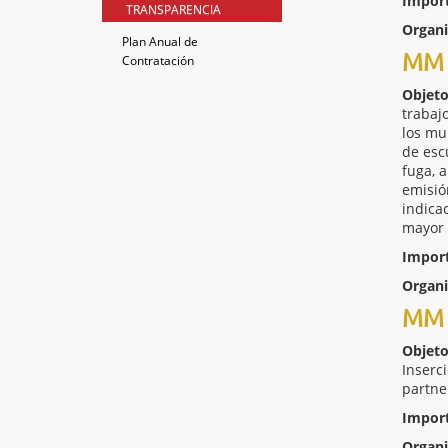
Impor
TRANSPARENCIA
Organ
Plan Anual de
MM 
Contratación
Objeto
trabaj
los mu
de esc
fuga, 
emisió
indica
mayor 
Impor
Organ
MM 
Objeto
Inserc
partne
Impor
Organ