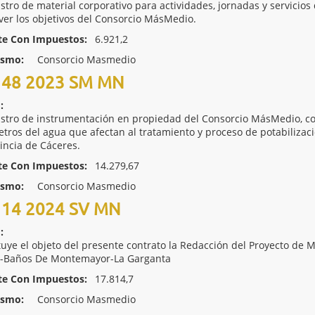
stro de material corporativo para actividades, jornadas y servicio
er los objetivos del Consorcio MásMedio.
te Con Impuestos:
6.921,2
ismo:
Consorcio Masmedio
48 2023 SM MN
:
stro de instrumentación en propiedad del Consorcio MásMedio, con e
tros del agua que afectan al tratamiento y proceso de potabiliz
vincia de Cáceres.
te Con Impuestos:
14.279,67
ismo:
Consorcio Masmedio
14 2024 SV MN
:
tuye el objeto del presente contrato la Redacción del Proyecto de 
-Baños De Montemayor-La Garganta
te Con Impuestos:
17.814,7
ismo:
Consorcio Masmedio