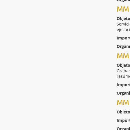
MM 
Objeto
Servic
ejecuc
Impor
Organ
MM 
Objeto
Grabac
resúme
Impor
Organ
MM 
Objeto
Impor
Organ