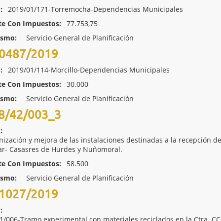
:
2019/01/171-Torremocha-Dependencias Municipales
te Con Impuestos:
77.753,75
ismo:
Servicio General de Planificación
0487/2019
:
2019/01/114-Morcillo-Dependencias Municipales
te Con Impuestos:
30.000
ismo:
Servicio General de Planificación
8/42/003_3
:
ización y mejora de las instalaciones destinadas a la recepción de
lar- Casasres de Hurdes y Nuñomoral.
te Con Impuestos:
58.500
ismo:
Servicio General de Planificación
1027/2019
:
1/006-Tramo experimental con materiales reciclados en la Ctra. CC-