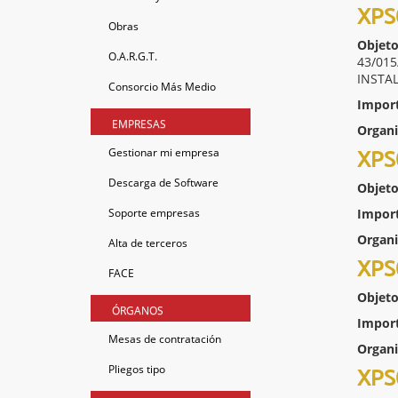
XPS
Obras
Objeto
O.A.R.G.T.
43/01
INSTA
Consorcio Más Medio
Impor
EMPRESAS
Organ
Gestionar mi empresa
XPS
Descarga de Software
Objeto
Soporte empresas
Impor
Organ
Alta de terceros
XPS
FACE
Objeto
ÓRGANOS
Impor
Mesas de contratación
Organ
Pliegos tipo
XPS