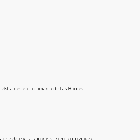
 visitantes en la comarca de Las Hurdes.
 13.2 de P.K. 2+700 a P.K. 3+200 (ECO2CIR2).