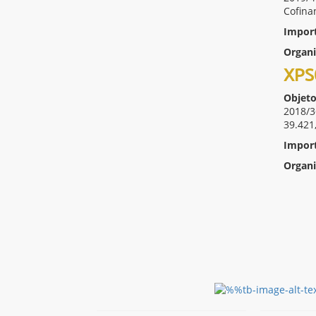
Cofina
Impor
Organ
XPS
Objeto
2018/36
39.421
Impor
Organ