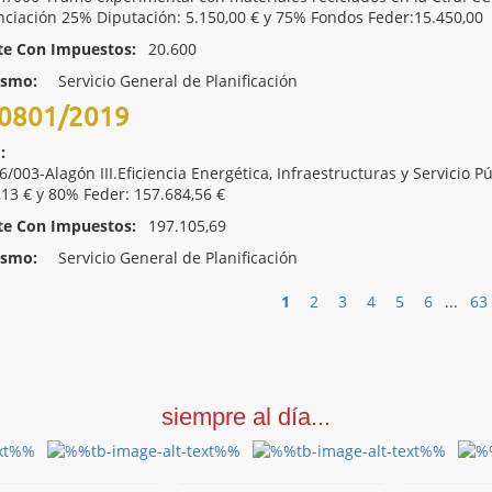
nciación 25% Diputación: 5.150,00 € y 75% Fondos Feder:15.450,00
te Con Impuestos:
20.600
ismo:
Servicio General de Planificación
0801/2019
:
/003-Alagón III.Eficiencia Energética, Infraestructuras y Servicio P
,13 € y 80% Feder: 157.684,56 €
te Con Impuestos:
197.105,69
ismo:
Servicio General de Planificación
1
2
3
4
5
6
...
63
siempre al día...