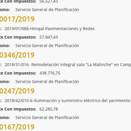
te Con Impuestos:
56.527,43
ismo:
Servicio General de Planificación
0017/2019
:
2019/01/088-Hinojal-Pavimentaciones y Redes
te Con Impuestos:
57.847,43
ismo:
Servicio General de Planificación
0346/2019
:
2018/31/016- Remodelación integral sala "La Malinche" en Comp
te Con Impuestos:
438.776,75
ismo:
Servicio General de Planificación
0247/2019
:
2018/42/010-6-Iluminaciòn y suministro eléctrico del yacimient
te Con Impuestos:
62.285,78
ismo:
Servicio General de Planificación
0167/2019