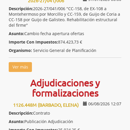
2026-27/041/006
Descripción:
2026-27/041/006 "CC-158, de EX-108 a
Montehermoso por Morcillo y CC-159, de Guijo de Coria a
CC-158 por Guijo de Galisteo. Rehabilitación estructural
del firme"
Asunto:
Cambio fecha apertura ofertas
Importe Con Impuestos:
874.423,73 €
Organismo:
Servicio General de Planificación
Ver más
Adjudicaciones y
formalizaciones
06/08/2026 12:07
1126.448M (BARBADO, ELENA)
Descripción:
Contrato
Asunto:
Publicación Adjudicación
Importe Con Impuestos:
25.924,25 €