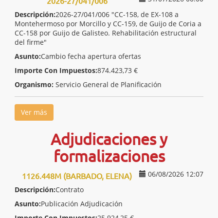
2026-27/041/006
Descripción:
2026-27/041/006 "CC-158, de EX-108 a
Montehermoso por Morcillo y CC-159, de Guijo de Coria a
CC-158 por Guijo de Galisteo. Rehabilitación estructural
del firme"
Asunto:
Cambio fecha apertura ofertas
Importe Con Impuestos:
874.423,73 €
Organismo:
Servicio General de Planificación
Ver más
Adjudicaciones y
formalizaciones
06/08/2026 12:07
1126.448M (BARBADO, ELENA)
Descripción:
Contrato
Asunto:
Publicación Adjudicación
Importe Con Impuestos:
25.924,25 €