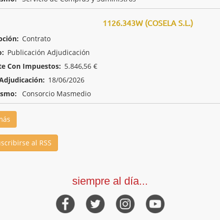
1126.343W (COSELA S.L.)
pción:
Contrato
o:
Publicación Adjudicación
te Con Impuestos:
5.846,56 €
Adjudicación:
18/06/2026
ismo:
Consorcio Masmedio
más
scribirse al RSS
siempre al día...