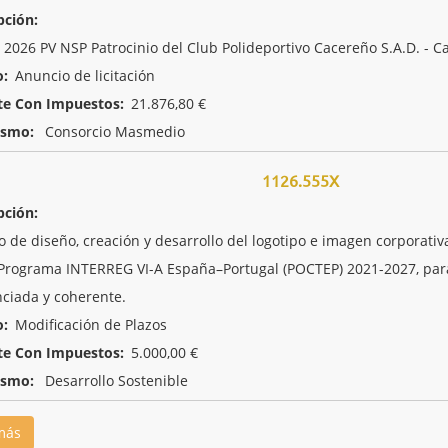
pción:
2026 PV NSP Patrocinio del Club Polideportivo Cacereño S.A.D. -
o:
Anuncio de licitación
te Con Impuestos:
21.876,80 €
ismo:
Consorcio Masmedio
1126.555X
pción:
io de diseño, creación y desarrollo del logotipo e imagen corporat
 Programa INTERREG VI-A España–Portugal (POCTEP) 2021-2027, para 
nciada y coherente.
o:
Modificación de Plazos
te Con Impuestos:
5.000,00 €
ismo:
Desarrollo Sostenible
más