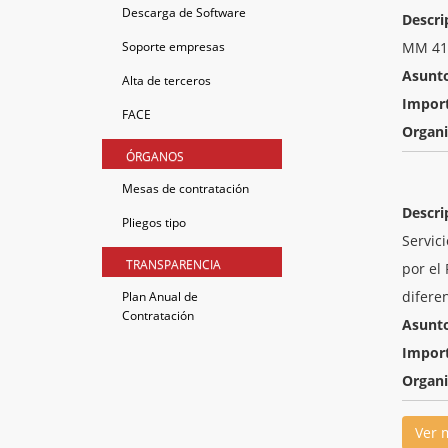
Descarga de Software
Descri
Soporte empresas
MM 41 
Asunt
Alta de terceros
Impor
FACE
Organ
ÓRGANOS
Mesas de contratación
Descri
Pliegos tipo
Servic
TRANSPARENCIA
por el
difere
Plan Anual de
Contratación
Asunt
Impor
Organ
Ver 