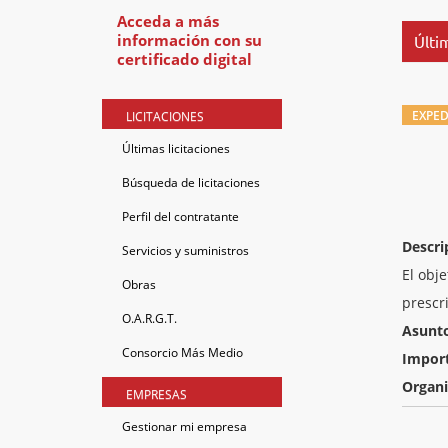
Acceda a más
información con su
Últim
certificado digital
EXPED
LICITACIONES
Últimas licitaciones
Búsqueda de licitaciones
Perfil del contratante
Descri
Servicios y suministros
El obj
Obras
prescr
O.A.R.G.T.
Asunt
Consorcio Más Medio
Impor
Organ
EMPRESAS
Gestionar mi empresa