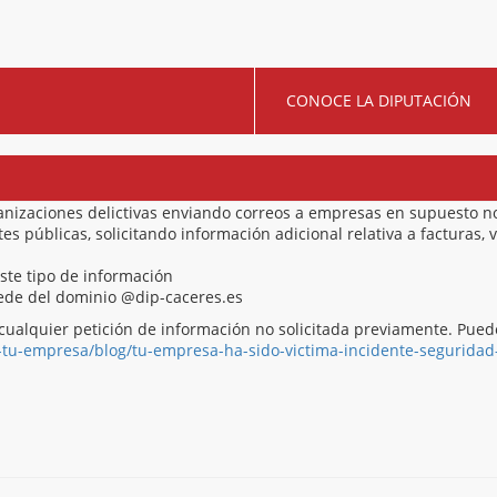
CONOCE LA DIPUTACIÓN
anizaciones delictivas enviando correos a empresas en supuesto 
 públicas, solicitando información adicional relativa a facturas, v
este tipo de información
ocede del dominio @dip-caceres.es
cualquier petición de información no solicitada previamente. Pue
-tu-empresa/blog/tu-empresa-ha-sido-victima-incidente-seguridad