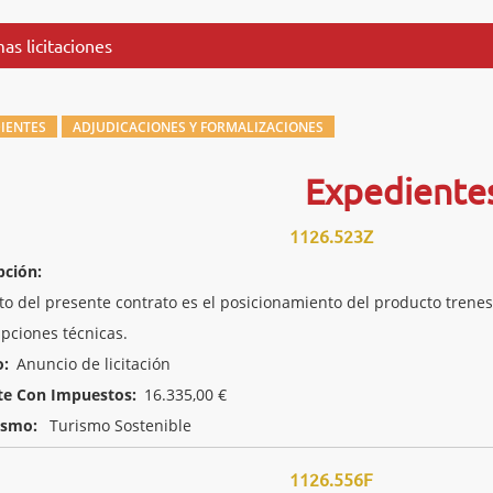
as licitaciones
IENTES
ADJUDICACIONES Y FORMALIZACIONES
Expediente
1126.523Z
pción:
eto del presente contrato es el posicionamiento del producto trenes
ipciones técnicas.
o:
Anuncio de licitación
te Con Impuestos:
16.335,00 €
ismo:
Turismo Sostenible
1126.556F