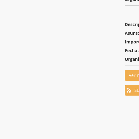
Descri
Asunt
Impor
Fecha 
Organ
Ver 
Su