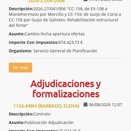
2026-27/041/006
Descripción:
2026-27/041/006 "CC-158, de EX-108 a
Montehermoso por Morcillo y CC-159, de Guijo de Coria a
CC-158 por Guijo de Galisteo. Rehabilitación estructural
del firme"
Asunto:
Cambio fecha apertura ofertas
Importe Con Impuestos:
874.423,73 €
Organismo:
Servicio General de Planificación
Ver más
Adjudicaciones y
formalizaciones
06/08/2026 12:07
1126.448M (BARBADO, ELENA)
Descripción:
Contrato
Asunto:
Publicación Adjudicación
Importe Con Impuestos:
25.924,25 €