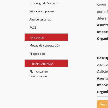
Descarga de Software
Servic
Soporte empresas
por el
difere
Alta de terceros
Asunt
FACE
Impor
ÓRGANOS
Organ
Mesas de contratación
Pliegos tipo
Descri
TRANSPARENCIA
2026-2
Galiste
Plan Anual de
Contratación
Asunt
Impor
Organ
Ver 