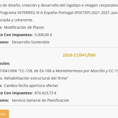
io de diseño, creación y desarrollo del logotipo e imagen corporat
 Programa INTERREG VI-A España–Portugal (POCTEP) 2021-2027, para 
nciada y coherente.
o:
Modificación de Plazos
te Con Impuestos:
5.000,00 €
ismo:
Desarrollo Sostenible
2026-27/041/006
pción:
7/041/006 "CC-158, de EX-108 a Montehermoso por Morcillo y CC-159
o. Rehabilitación estructural del firme"
o:
Cambio fecha apertura ofertas
te Con Impuestos:
874.423,73 €
ismo:
Servicio General de Planificación
más