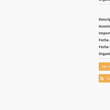
Descri
Asunt
Impor
Fecha 
Fecha 
Organ
Ver 
Su