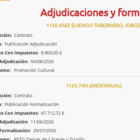
Adjudicaciones y form
1126.456Z (LUENGO TABERNERO, JORGE
pción:
Contrato
o:
Publicación Adjudicación
te Con Impuestos:
8.800,00 €
Adjudicación:
04/08/2026
ismo:
Promoción Cultural
1125.74N (ARDEVISUAL)
pción:
Contrato
o:
Publicación Formalización
te Con Impuestos:
47.712,72 €
Adjudicación:
11/06/2026
Formalización:
20/07/2026
ismo:
PSTD Tierras de Cáceres y Trujillo