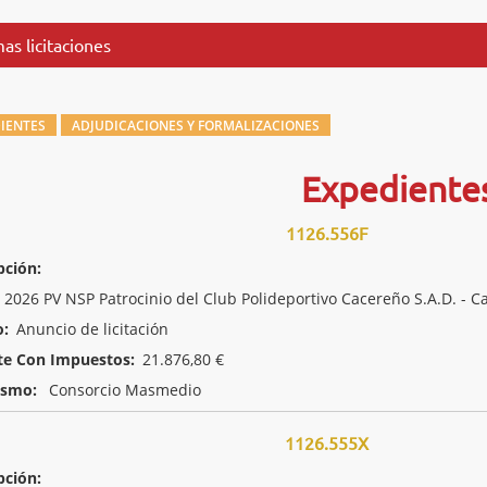
as licitaciones
IENTES
ADJUDICACIONES Y FORMALIZACIONES
Expediente
1126.556F
pción:
2026 PV NSP Patrocinio del Club Polideportivo Cacereño S.A.D. -
o:
Anuncio de licitación
te Con Impuestos:
21.876,80 €
ismo:
Consorcio Masmedio
1126.555X
pción: