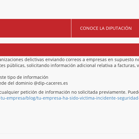
CONOCE LA DIPUTACIÓN
anizaciones delictivas enviando correos a empresas en supuesto 
 públicas, solicitando información adicional relativa a facturas, v
este tipo de información
ocede del dominio @dip-caceres.es
cualquier petición de información no solicitada previamente. Pue
-tu-empresa/blog/tu-empresa-ha-sido-victima-incidente-seguridad