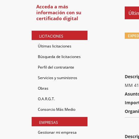
Acceda a más
información con su
Últim
certificado digital
EXPED
LICITACIONES
Últimas licitaciones
Búsqueda de licitaciones
Perfil del contratante
Descri
Servicios y suministros
MM 41 
Obras
Asunt
O.A.R.G.T.
Impor
Consorcio Más Medio
Organ
EMPRESAS
Gestionar mi empresa
Descri