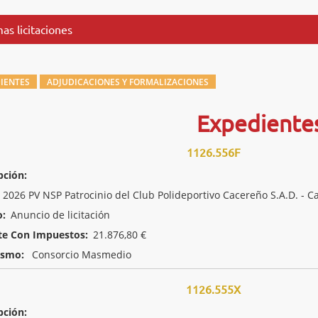
as licitaciones
IENTES
ADJUDICACIONES Y FORMALIZACIONES
Expediente
1126.556F
pción:
2026 PV NSP Patrocinio del Club Polideportivo Cacereño S.A.D. -
o:
Anuncio de licitación
te Con Impuestos:
21.876,80 €
ismo:
Consorcio Masmedio
1126.555X
pción: