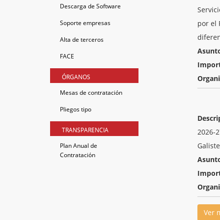
Descarga de Software
Servic
Soporte empresas
por el
difere
Alta de terceros
Asunt
FACE
Impor
ÓRGANOS
Organ
Mesas de contratación
Pliegos tipo
Descri
TRANSPARENCIA
2026-2
Galiste
Plan Anual de
Contratación
Asunt
Impor
Organ
Ver 