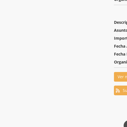
Descri
Asunt
Impor
Fecha 
Fecha 
Organ
Ver 
Su