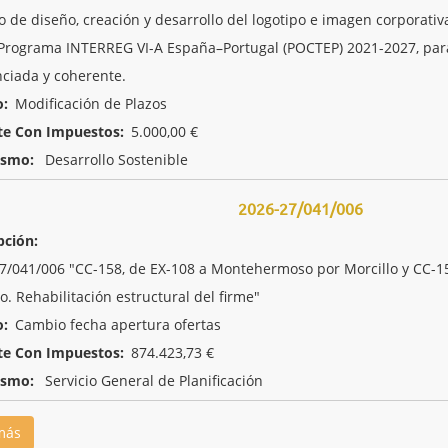
io de diseño, creación y desarrollo del logotipo e imagen corporat
 Programa INTERREG VI-A España–Portugal (POCTEP) 2021-2027, para 
nciada y coherente.
o:
Modificación de Plazos
te Con Impuestos:
5.000,00 €
ismo:
Desarrollo Sostenible
2026-27/041/006
pción:
7/041/006 "CC-158, de EX-108 a Montehermoso por Morcillo y CC-159
o. Rehabilitación estructural del firme"
o:
Cambio fecha apertura ofertas
te Con Impuestos:
874.423,73 €
ismo:
Servicio General de Planificación
más