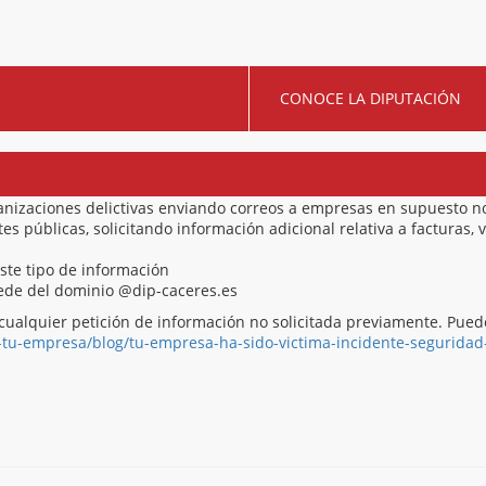
CONOCE LA DIPUTACIÓN
anizaciones delictivas enviando correos a empresas en supuesto 
 públicas, solicitando información adicional relativa a facturas, v
este tipo de información
ocede del dominio @dip-caceres.es
cualquier petición de información no solicitada previamente. Pue
-tu-empresa/blog/tu-empresa-ha-sido-victima-incidente-seguridad