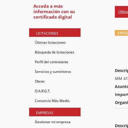
Acceda a más
información con su
Últim
certificado digital
EXPED
LICITACIONES
Últimas licitaciones
Búsqueda de licitaciones
Perfil del contratante
Descri
Servicios y suministros
MM 41 
Obras
Asunt
O.A.R.G.T.
Impor
Consorcio Más Medio
Organ
EMPRESAS
Gestionar mi empresa
Descri