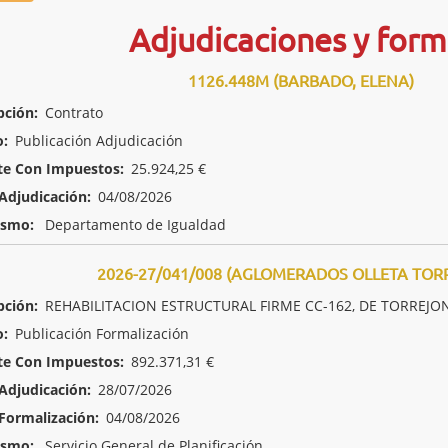
Adjudicaciones y form
1126.448M (BARBADO, ELENA)
pción:
Contrato
o:
Publicación Adjudicación
te Con Impuestos:
25.924,25 €
Adjudicación:
04/08/2026
ismo:
Departamento de Igualdad
2026-27/041/008 (AGLOMERADOS OLLETA TORRE
pción:
REHABILITACION ESTRUCTURAL FIRME CC-162, DE TORREJO
o:
Publicación Formalización
te Con Impuestos:
892.371,31 €
Adjudicación:
28/07/2026
Formalización:
04/08/2026
ismo:
Servicio General de Planificación