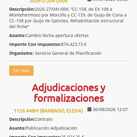
2026-27/041/006
Descripción:
2026-27/041/006 "CC-158, de EX-108 a
Montehermoso por Morcillo y CC-159, de Guijo de Coria a
CC-158 por Guijo de Galisteo. Rehabilitación estructural
del firme"
Asunto:
Cambio fecha apertura ofertas
Importe Con Impuestos:
874.423,73 €
Organismo:
Servicio General de Planificación
Ver más
Adjudicaciones y
formalizaciones
06/08/2026 12:07
1126.448M (BARBADO, ELENA)
Descripción:
Contrato
Asunto:
Publicación Adjudicación
Importe Con Impuestos:
25.924,25 €