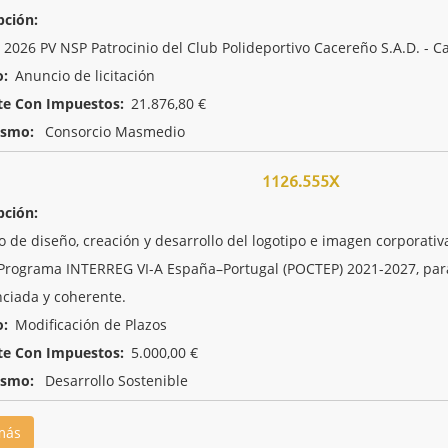
pción:
2026 PV NSP Patrocinio del Club Polideportivo Cacereño S.A.D. -
o:
Anuncio de licitación
te Con Impuestos:
21.876,80 €
ismo:
Consorcio Masmedio
1126.555X
pción:
io de diseño, creación y desarrollo del logotipo e imagen corporat
 Programa INTERREG VI-A España–Portugal (POCTEP) 2021-2027, para 
nciada y coherente.
o:
Modificación de Plazos
te Con Impuestos:
5.000,00 €
ismo:
Desarrollo Sostenible
más