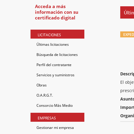
Acceda a más
información con su
Últim
certificado digital
EXPED
LICITACIONES
Últimas licitaciones
Búsqueda de licitaciones
Perfil del contratante
Descri
Servicios y suministros
El obj
Obras
prescr
O.A.R.G.T.
Asunt
Consorcio Más Medio
Impor
Organ
EMPRESAS
Gestionar mi empresa