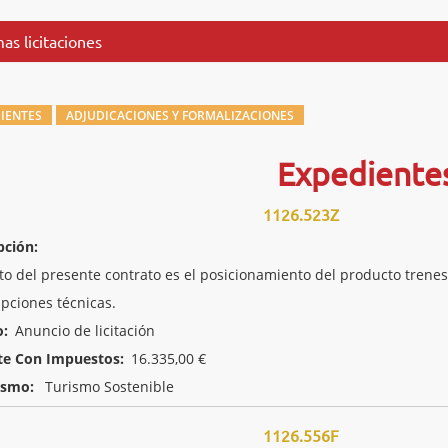
as licitaciones
IENTES
ADJUDICACIONES Y FORMALIZACIONES
Expediente
1126.523Z
pción:
eto del presente contrato es el posicionamiento del producto trenes
ipciones técnicas.
o:
Anuncio de licitación
te Con Impuestos:
16.335,00 €
ismo:
Turismo Sostenible
1126.556F