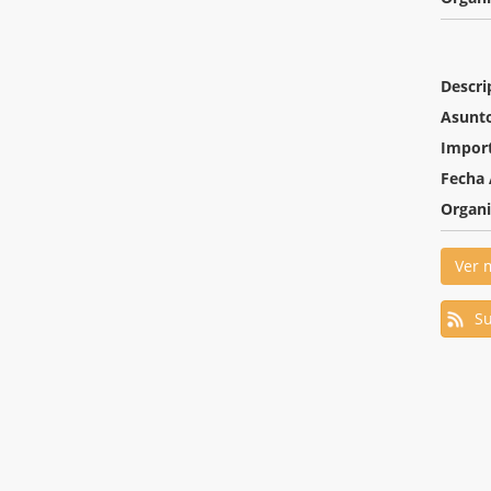
Descri
Asunt
Impor
Fecha 
Organ
Ver 
Su