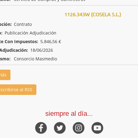
1126.343W (COSELA S.L.)
pción:
Contrato
o:
Publicación Adjudicación
te Con Impuestos:
5.846,56 €
Adjudicación:
18/06/2026
ismo:
Consorcio Masmedio
más
scribirse al RSS
siempre al día...