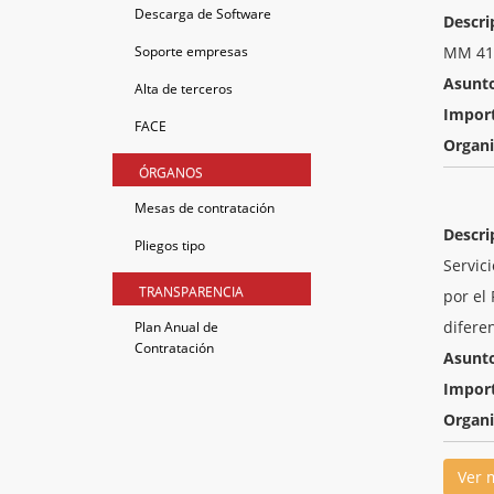
Descarga de Software
Descri
Soporte empresas
MM 41 
Asunt
Alta de terceros
Impor
FACE
Organ
ÓRGANOS
Mesas de contratación
Descri
Pliegos tipo
Servic
TRANSPARENCIA
por el
difere
Plan Anual de
Contratación
Asunt
Impor
Organ
Ver 