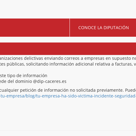
CONOCE LA DIPUTACIÓN
anizaciones delictivas enviando correos a empresas en supuesto 
 públicas, solicitando información adicional relativa a facturas, v
este tipo de información
ocede del dominio @dip-caceres.es
cualquier petición de información no solicitada previamente. Pue
-tu-empresa/blog/tu-empresa-ha-sido-victima-incidente-seguridad