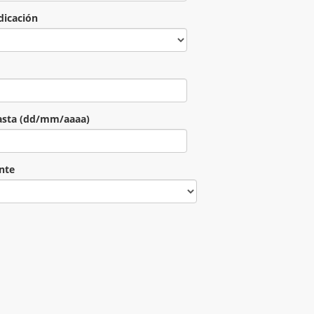
dicación
 hasta (dd/mm/aaaa)
nte