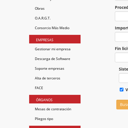
Proce
Obras
O.A.R.G.T.
Impor
Consorcio Más Medio
EMPRESAS
Fin li
Gestionar mi empresa
Descarga de Software
Soporte empresas
Sist
Alta de terceros
FACE
V
ÓRGANOS
Mesas de contratación
Pliegos tipo