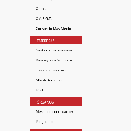
Obras
O.A.R.G.T.
Consorcio Más Medio
EMPRESAS
Gestionar mi empresa
Descarga de Software
Soporte empresas
Alta de terceros
FACE
ÓRGANOS
Mesas de contratación
Pliegos tipo