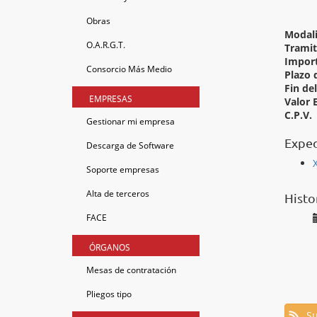
Obras
Modal
O.A.R.G.T.
Tramit
Import
Consorcio Más Medio
Plazo 
Fin de
EMPRESAS
Valor 
C.P.V.
Gestionar mi empresa
Exped
Descarga de Software
Soporte empresas
Alta de terceros
Histo
FACE
ÓRGANOS
Mesas de contratación
Pliegos tipo
Su