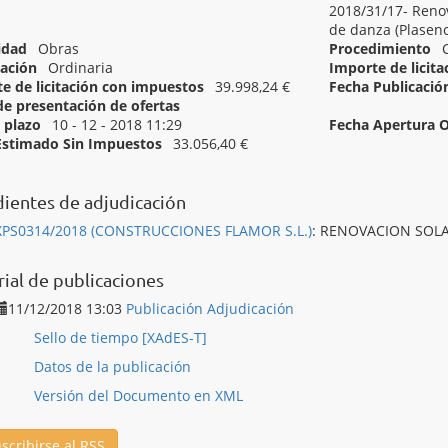
2018/31/17- Renov
de danza (Plasenc
idad
Obras
Procedimiento
ación
Ordinaria
Importe de licit
e de licitación con impuestos
39.998,24 €
Fecha Publicació
de presentación de ofertas
Inicio del plazo
l plazo
10 - 12 - 2018 11:29
Fecha Apertura O
Estimado Sin Impuestos
33.056,40 €
[ 45432111 ]
Colocación de pavimentos flexibles.
ientes de adjudicación
XPS0314/2018 (CONSTRUCCIONES FLAMOR S.L.)
:
RENOVACION SOL
rial de publicaciones
11/12/2018 13:03
Publicación Adjudicación
Sello de tiempo [XAdES-T]
Datos de la publicación
Versión del Documento en XML
scribirse al RSS