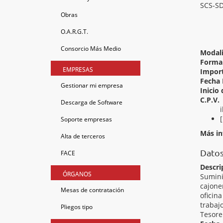
SCS-S
Obras
O.A.R.G.T.
Consorcio Más Medio
Modal
Forma 
EMPRESAS
Import
Fecha 
Gestionar mi empresa
Inicio 
C.P.V.
Descarga de Software
Soporte empresas
Más i
Alta de terceros
Datos
FACE
Descri
ÓRGANOS
Sumini
cajone
Mesas de contratación
oficin
trabaj
Pliegos tipo
Tesore