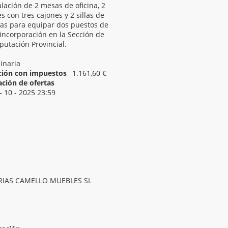
alación de 2 mesas de oficina, 2
s con tres cajones y 2 sillas de
cas para equipar dos puestos de
incorporación en la Sección de
putación Provincial.
inaria
ación con impuestos
1.161,60 €
ación de ofertas
- 10 - 2025 23:59
biliario, aparatos electrodomésticos (excluida la
RIAS CAMELLO MUEBLES SL