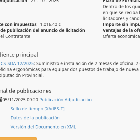
Adjudicación
27 - 10 - 2025
Plazo de Formali
Dentro de los qui
en que se reciba l
licitadores y can
te con impuestos
1.016,40 €
Importe sin imp
de publicación del anuncio de licitación
Ventajas de la of
del Contratante
Oferta económic
[ Adjudicado ]
Mobiliario Tesorería
iente principal
SCS-SDA 12/2025
:
Suministro e instalación de 2 mesas de oficina, 2 
oficina ergonómicas para equipar dos puestos de trabajo de nueva 
Diputación Provincial.
rial de publicaciones
05/11/2025 09:20
Publicación Adjudicación
Sello de tiempo [XAdES-T]
Datos de la publicación
Versión del Documento en XML