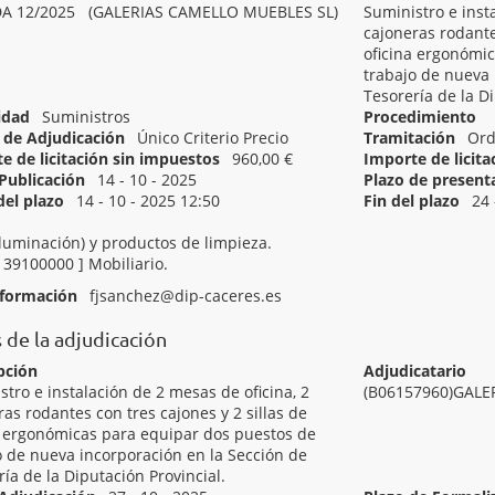
DA 12/2025 (GALERIAS CAMELLO MUEBLES SL)
Suministro e inst
cajoneras rodante
oficina ergonómi
trabajo de nueva 
Tesorería de la Di
idad
Suministros
Procedimiento
de Adjudicación
Único Criterio Precio
Tramitación
Ord
e de licitación sin impuestos
960,00 €
Importe de licit
Publicación
14 - 10 - 2025
Plazo de present
del plazo
14 - 10 - 2025 12:50
Fin del plazo
24 
[ 39000000 ]
Mobiliario (incluido el de oficina), complementos de mo
iluminación) y productos de limpieza.
[ 39100000 ]
Mobiliario.
nformación
fjsanchez@dip-caceres.es
 de la adjudicación
pción
Adjudicatario
stro e instalación de 2 mesas de oficina, 2
(B06157960)GALE
ras rodantes con tres cajones y 2 sillas de
a ergonómicas para equipar dos puestos de
o de nueva incorporación en la Sección de
ría de la Diputación Provincial.