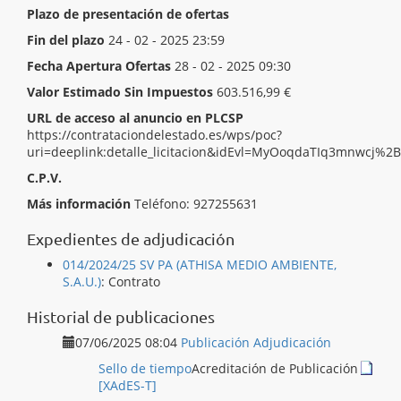
Plazo de presentación de ofertas
Inicio del plazo
06 - 02 - 2025 10:00
Fin del plazo
24 - 02 - 2025 23:59
Fecha Apertura Ofertas
28 - 02 - 2025 09:30
Valor Estimado Sin Impuestos
603.516,99 €
URL de acceso al anuncio en PLCSP
https://contrataciondelestado.es/wps/poc?
uri=deeplink:detalle_licitacion&idEvl=MyOoqdaTIq3mnwcj
C.P.V.
[ 85200000 ]
Servicios de veterinaria.
Más información
Teléfono: 927255631
Expedientes de adjudicación
014/2024/25 SV PA (ATHISA MEDIO AMBIENTE,
S.A.U.)
:
Contrato
Historial de publicaciones
07/06/2025 08:04
Publicación Adjudicación
Sello de tiempo
Acreditación de Publicación
[XAdES-T]