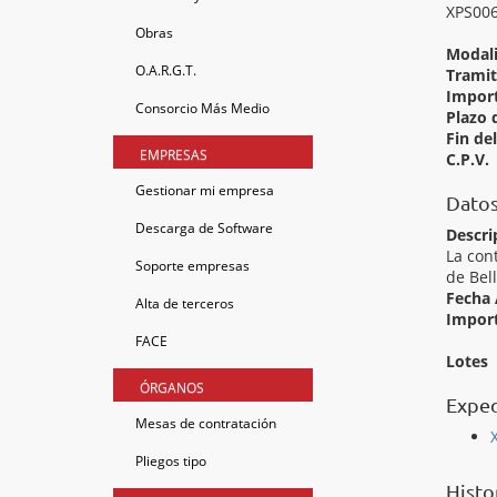
XPS006
Obras
Modal
O.A.R.G.T.
Tramit
Import
Consorcio Más Medio
Plazo 
Fin de
EMPRESAS
C.P.V.
Gestionar mi empresa
Datos
Descarga de Software
Descri
La con
Soporte empresas
de Bel
Fecha 
Alta de terceros
Import
FACE
Lotes
ÓRGANOS
Exped
Mesas de contratación
Pliegos tipo
Histo