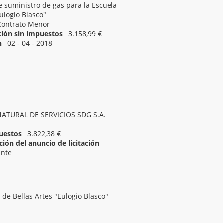
e suministro de gas para la Escuela
Eulogio Blasco"
Contrato Menor
ación sin impuestos
3.158,99 €
n
02 - 04 - 2018
02 - 04 - 2018 08:55
NATURAL DE SERVICIOS SDG S.A.
uestos
3.822,38 €
ión del anuncio de licitación
ante
 de Bellas Artes "Eulogio Blasco"