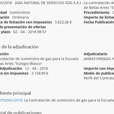
5/2018 (GAS NATURAL DE SERVICIOS SDG S.A.)
La contratación d
de Bellas Artes "
idad
Suministros
Procedimiento
ación
Ordinaria
Importe de licit
e de licitación con impuestos
3.822,38 €
Fecha Publicació
de presentación de ofertas
Inicio del plazo
l plazo
02 - 04 - 2018 08:57
[ 09123000 ]
Gas natural.
 de la adjudicación
pción
Adjudicatario
tratación de suministro de gas para la Escuela
(A08431090)GAS 
las Artes "Eulogio Blasco"
Adjudicación
12 - 04 - 2018
Importe con imp
e sin impuestos
3.158,99 €
Medio de publicac
Perfil del Contrat
[ Adjudicado ]
Contratrar Suministro Gas Escuela "Eulogio Blasco"
iente principal
XPS0065/2018
:
La contratación de suministro de gas para la Escuela
rial de publicaciones