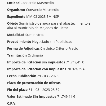
Entidad
Consorcio Masmedio
Organismo
Consorcio Masmedio
Expediente
MM 03 2023 SM NSP
Objeto
Suministro de agua para el abastecimiento en
alta al municipio de Majadas de Tiétar
Modalidad
Suministros
Procedimiento
Negociado sin Publicidad
Forma de Adjudicación
Único Criterio Precio
Tramitación
Ordinaria
Importe de licitación sin impuestos
71.749,41 €
Importe de licitación con impuestos
78.924,35 €
Fecha Publicación
29 - 03 - 2023
Plazo de presentación de ofertas
Inicio del plazo
28 - 03 - 2023 09:50
Fin del plazo
31 - 03 - 2023 23:59
Valor Estimado Sin Impuestos
71.749,41 €
C.P.V.
[ 41110000 ]
Agua potable.