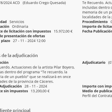
78/2024 ACD (Eduardo Crego Quesada)
Te Recuerdo. Actu
incluidas dentro 
memoria de un pu
localidades de la
idad
Servicios
Procedimiento
ación
Ordinaria
Importe de licit
e de licitación con impuestos
15.972,00 €
Fecha Publicació
de presentación de ofertas
Inicio del plazo
l plazo
27 - 11 - 2024 12:00
[ 92312240 ]
Servicios prestados por artistas del espectáculo.
 de la adjudicación
pción
Adjudicatario
(
uerdo. Actuaciones de la artista Pilar Boyero,
das dentro del programa "Te recuerdo, la
a de un pueblo" que se realizará en once
dades de la provincia de Cáceres.
Adjudicación
28 - 11 - 2024
Importe con imp
e sin impuestos
13.200,00 €
Medio de publicac
Perfil del Contrat
[ Adjudicado ]
Te Recuerdo. Contrato Pilar Boyero
iente principal