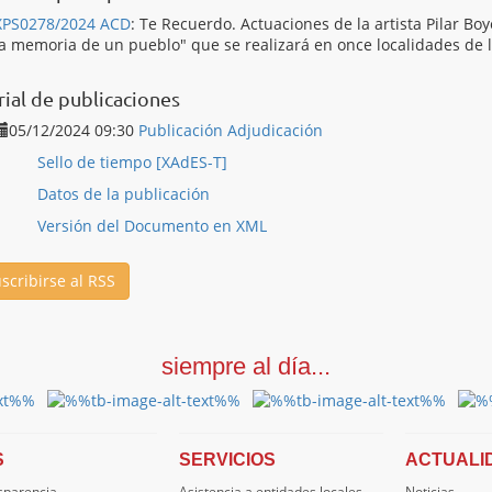
XPS0278/2024 ACD
:
Te Recuerdo. Actuaciones de la artista Pilar Bo
la memoria de un pueblo" que se realizará en once localidades de l
rial de publicaciones
05/12/2024 09:30
Publicación Adjudicación
Sello de tiempo [XAdES-T]
Datos de la publicación
Versión del Documento en XML
scribirse al RSS
siempre al día...
S
SERVICIOS
ACTUALI
nsparencia
Asistencia a entidades locales
Noticias