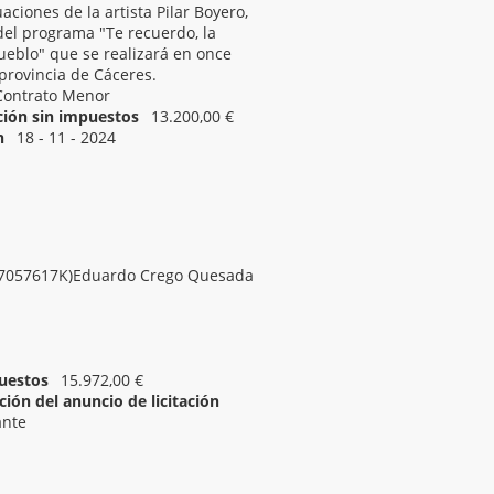
aciones de la artista Pilar Boyero,
del programa "Te recuerdo, la
eblo" que se realizará en once
 provincia de Cáceres.
Contrato Menor
ación sin impuestos
13.200,00 €
n
18 - 11 - 2024
18 - 11 - 2024 12:00
07057617K)Eduardo Crego Quesada
uestos
15.972,00 €
ión del anuncio de licitación
ante