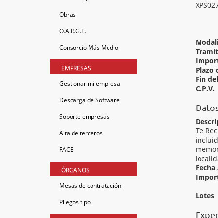
XPS02
Obras
O.A.R.G.T.
Modal
Consorcio Más Medio
Tramit
Import
EMPRESAS
Plazo 
Fin de
Gestionar mi empresa
C.P.V.
Descarga de Software
Datos
Soporte empresas
Descri
Te Rec
Alta de terceros
inclui
memori
FACE
locali
Fecha 
ÓRGANOS
Import
Mesas de contratación
Lotes
Pliegos tipo
Exped