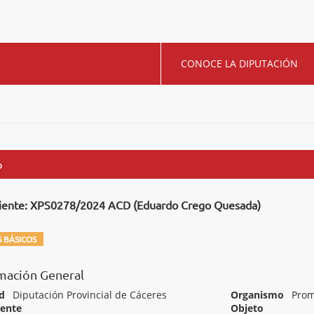
CONOCE LA DIPUTACIÓN
o
iente: XPS0278/2024 ACD (Eduardo Crego Quesada)
 BÁSICOS
mación General
d
Diputación Provincial de Cáceres
Organismo
Prom
iente
Objeto