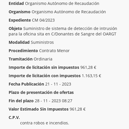
Entidad
Organismo Autónomo de Recaudación
Organismo
Organismo Autónomo de Recaudación
Expediente
CM 04/2023
Objeto
Suministro de sistema de detección de intrusión
para la oficina sita en C/Donantes de Sangre del OARGT
Modalidad
Suministros
Procedimiento
Contrato Menor
Tramitación
Ordinaria
Importe de licitación sin impuestos
961,28 €
Importe de licitación con impuestos
1.163,15 €
Fecha Publicación
21 - 11 - 2023
Plazo de presentación de ofertas
Inicio del plazo
21 - 11 - 2023 08:27
Fin del plazo
28 - 11 - 2023 08:27
Valor Estimado Sin Impuestos
961,28 €
C.P.V.
[ 31625000 ]
Avisadores eléctricos de protección
contra robos e incendios.