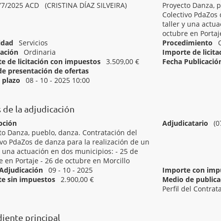
7/2025 ACD (CRISTINA DÍAZ SILVEIRA)
Proyecto Danza, p
Colectivo PdaZos 
taller y una actu
octubre en Portaj
idad
Servicios
Procedimiento
ación
Ordinaria
Importe de licit
e de licitación con impuestos
3.509,00 €
Fecha Publicació
de presentación de ofertas
Inicio del plazo
l plazo
08 - 10 - 2025 10:00
[ 92312240 ]
Servicios prestados por artistas del espectáculo.
 de la adjudicación
pción
Adjudicatario
(0
to Danza, pueblo, danza. Contratación del
ivo PdaZos de danza para la realización de un
 y una actuación en dos municipios: - 25 de
e en Portaje - 26 de octubre en Morcillo
Adjudicación
09 - 10 - 2025
Importe con imp
e sin impuestos
2.900,00 €
Medio de publicac
Perfil del Contrat
[ Adjudicado ]
Danza, pueblo, danza. Contratación del Colectivo Pd
iente principal