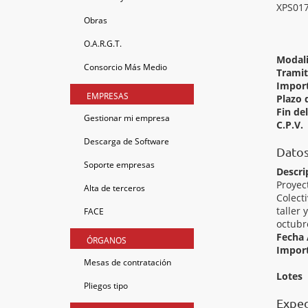
XPS017
Obras
O.A.R.G.T.
Modal
Consorcio Más Medio
Tramit
Import
EMPRESAS
Plazo 
Fin de
Gestionar mi empresa
C.P.V.
Descarga de Software
Datos
Soporte empresas
Descri
Proyec
Alta de terceros
Colect
taller
FACE
octubr
Fecha 
ÓRGANOS
Import
Mesas de contratación
Lotes
Pliegos tipo
Exped