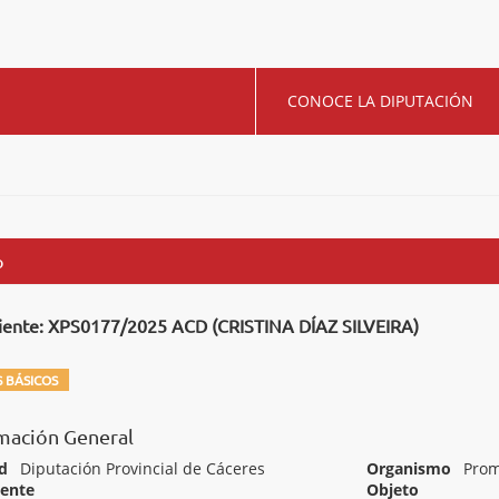
CONOCE LA DIPUTACIÓN
o
iente: XPS0177/2025 ACD (CRISTINA DÍAZ SILVEIRA)
 BÁSICOS
mación General
d
Diputación Provincial de Cáceres
Organismo
Prom
iente
Objeto