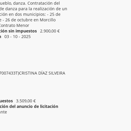
ueblo, danza. Contratación del
de danza para la realización de un
ación en dos municipios: - 25 de
e - 26 de octubre en Morcillo
Contrato Menor
ación sin impuestos
2.900,00 €
n
03 - 10 - 2025
03 - 10 - 2025 10:00
7007433T)CRISTINA DÍAZ SILVEIRA
uestos
3.509,00 €
ión del anuncio de licitación
ante
aZos de danza