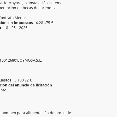
acio Mayoralgo: Instalación sistema
entación de bocas de incendio
Contrato Menor
ación sin impuestos
4.281,75 €
n
18 - 05 - 2026
19 - 05 - 2026 00:00
contra incendios.
B10012680)BOYMOSA,S.L.
uestos
5.180,92 €
ión del anuncio de licitación
ante
beo
ma bombeo para alimentación de bocas de