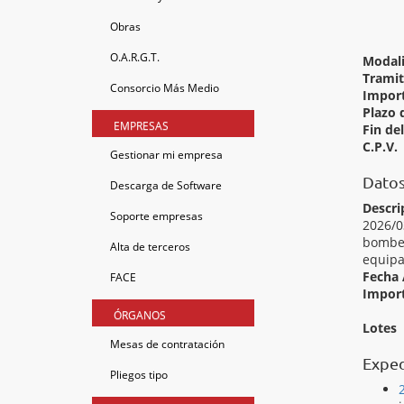
Obras
O.A.R.G.T.
Modal
Tramit
Consorcio Más Medio
Import
Plazo 
EMPRESAS
Fin de
C.P.V.
Gestionar mi empresa
Datos
Descarga de Software
Descri
Soporte empresas
2026/0
bombeo
Alta de terceros
equipa
Fecha 
FACE
Import
ÓRGANOS
Lotes
Mesas de contratación
Exped
Pliegos tipo