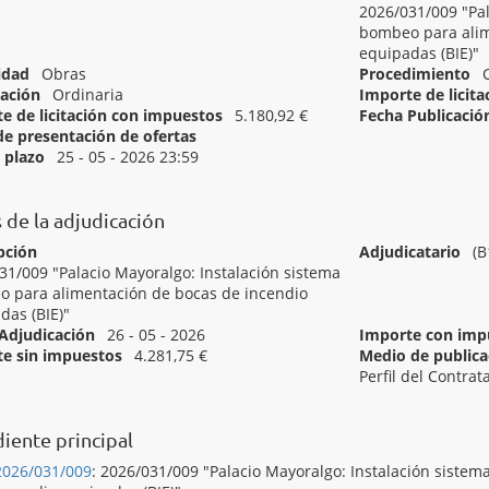
2026/031/009 "Pal
bombeo para alim
equipadas (BIE)"
idad
Obras
Procedimiento
ación
Ordinaria
Importe de licit
e de licitación con impuestos
5.180,92 €
Fecha Publicació
de presentación de ofertas
Inicio del plazo
l plazo
25 - 05 - 2026 23:59
[ 45343000 ]
Trabajos de instalación de dispositivos de protección 
 de la adjudicación
pción
Adjudicatario
(
31/009 "Palacio Mayoralgo: Instalación sistema
 para alimentación de bocas de incendio
das (BIE)"
Adjudicación
26 - 05 - 2026
Importe con imp
e sin impuestos
4.281,75 €
Medio de publicac
Perfil del Contrat
[ Adjudicado ]
2026/031/009 P. Mayoralgo: Instalación sistema bom
iente principal
2026/031/009
:
2026/031/009 "Palacio Mayoralgo: Instalación siste