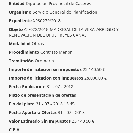
Entidad
Diputación Provincial de Cáceres
Organismo
Servicio General de Planificación
Expediente
XPS0279/2018
Objeto
43/022/2018-MADRIGAL DE LA VERA_ARREGLO Y
RENOVACIÓN DEL QPUE "REYES CAÑAS"
Modalidad
Obras
Procedimiento
Contrato Menor
Tramitación
Ordinaria
Importe de licitación sin impuestos
23.140,50 €
Importe de licitación con impuestos
28.000,00 €
Fecha Publicación
31 - 07 - 2018
Plazo de presentación de ofertas
Inicio del plazo
31 - 07 - 2018 00:00
Fin del plazo
31 - 07 - 2018 13:45
Fecha Apertura Ofertas
31 - 07 - 2018
Valor Estimado Sin Impuestos
23.140,50 €
C.P.V.
[ 45236210 ]
Trabajos de explanación de áreas de