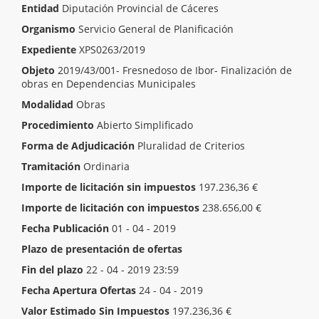
Entidad
Diputación Provincial de Cáceres
Organismo
Servicio General de Planificación
Expediente
XPS0263/2019
Objeto
2019/43/001- Fresnedoso de Ibor- Finalización de
obras en Dependencias Municipales
Modalidad
Obras
Procedimiento
Abierto Simplificado
Forma de Adjudicación
Pluralidad de Criterios
Tramitación
Ordinaria
Importe de licitación sin impuestos
197.236,36 €
Importe de licitación con impuestos
238.656,00 €
Fecha Publicación
01 - 04 - 2019
Plazo de presentación de ofertas
Inicio del plazo
02 - 04 - 2019 00:00
Fin del plazo
22 - 04 - 2019 23:59
Fecha Apertura Ofertas
24 - 04 - 2019
Valor Estimado Sin Impuestos
197.236,36 €