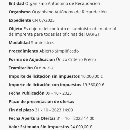
Entidad
Organismo Autónomo de Recaudación
Organismo
Organismo Autónomo de Recaudación
Expediente
CN 07/2023
Objeto
Es objeto del contrato el suministro de material
de imprenta para todas las oficinas del OARGT
Modalidad
Suministros
Procedimiento
Abierto Simplificado
Forma de Adjudicación
Único Criterio Precio
Tramitación
Ordinaria
Importe de licitación sin impuestos
16.000,00 €
Importe de licitación con impuestos
19.360,00 €
Fecha Publicación
09 - 10 - 2023
Plazo de presentación de ofertas
Inicio del plazo
09 - 10 - 2023 14:00
Fin del plazo
31 - 10 - 2023 14:00
Fecha Apertura Ofertas
31 - 10 - 2023 14:00
Valor Estimado Sin Impuestos
24.000,00 €