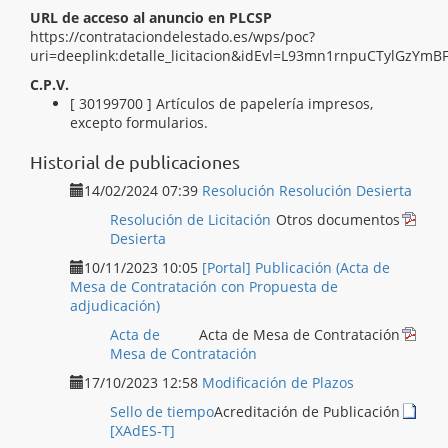
URL de acceso al anuncio en PLCSP
https://contrataciondelestado.es/wps/poc?
uri=deeplink:detalle_licitacion&idEvl=L93mn1rnpuCTylGzY
C.P.V.
[ 30197630 ]
Papel de impresión.
[ 30199700 ]
Artículos de papelería impresos,
excepto formularios.
Historial de publicaciones
14/02/2024 07:39
Resolución Resolución Desierta
Resolución de Licitación
Otros documentos
Desierta
10/11/2023 10:05
[Portal] Publicación (Acta de
Mesa de Contratación con Propuesta de
adjudicación)
Acta de
Acta de Mesa de Contratación
Mesa de Contratación
17/10/2023 12:58
Modificación de Plazos
Sello de tiempo
Acreditación de Publicación
[XAdES-T]