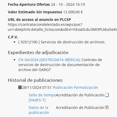
Fecha Apertura Ofertas
24 - 10 - 2024 16:19
Valor Estimado Sin Impuestos
12.000,00 €
URL de acceso al anuncio en PLCSP
https://contrataciondelestado.es/wps/poc?
uri=deeplink:detalle_licitacion&idEvl=hEoa0cdu3Ml9PLkba5
C.P.V.
[ 90511400 ]
Servicios de recogida de papel.
[ 92512100 ]
Servicios de destrucción de archivos.
Expedientes de adjudicación
CN 04/2024 (DESTRUDATA IBÉRICA)
:
Contrato de
servicios de destrucción de documentación de
archivo del OARGT
Historial de publicaciones
28/11/2024 07:51
Publicación Formalización
Sello de tiempo
Acreditación de Publicación
[XAdES-T]
Datos de la
Acreditación de Publicación
publicación