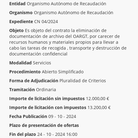
Entidad
Organismo Autónomo de Recaudación
Organismo
Organismo Autónomo de Recaudación
Expediente
CN 04/2024
Objeto
Es objeto del contrato la eliminación de
documentación de archivo del OARGT, por carecer de
recursos humanos y materiales propios para llevar a
cabo las tareas de recogida , transporte y destrucción de
documentación confidencial
Modalidad
Servicios
Procedimiento
Abierto Simplificado
Forma de Adjudicación
Pluralidad de Criterios
Tramitación
Ordinaria
Importe de licitación sin impuestos
12.000,00 €
Importe de licitación con impuestos
13.200,00 €
Fecha Publicación
09 - 10 - 2024
Plazo de presentación de ofertas
Inicio del plazo
17 - 09 - 2024 10:44
Fin del plazo
24 - 10 - 2024 16:00