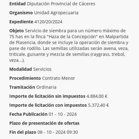
Entidad
Diputación Provincial de Cáceres
Organismo
Unidad Agropecuaria
Expediente
4120/20/2024
Objeto
Servicio de siembra para un número máximo de
75 has en la finca "Haza de la Concepción" en Malpartida
de Plasencia, donde se incluye la operación de siembra y
pase de rodillo. Las semillas utilizadas serán avena, veza,
triticale, guisante y mezcla de semillas (raygrass, trebol,
veza...).
Modalidad
Servicios
Procedimiento
Contrato Menor
Tramitación
Ordinaria
Importe de licitación sin impuestos
4.884,00 €
Importe de licitación con impuestos
5.372,40 €
Fecha Publicación
01 - 10 - 2024
Plazo de presentación de ofertas
Inicio del plazo
02 - 10 - 2024 09:30
Fin del plazo
08 - 10 - 2024 09:30