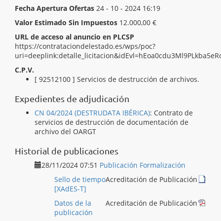
Fecha Apertura Ofertas
24 - 10 - 2024 16:19
Valor Estimado Sin Impuestos
12.000,00 €
URL de acceso al anuncio en PLCSP
https://contrataciondelestado.es/wps/poc?
uri=deeplink:detalle_licitacion&idEvl=hEoa0cdu3Ml9PLkba5
C.P.V.
[ 90511400 ]
Servicios de recogida de papel.
[ 92512100 ]
Servicios de destrucción de archivos.
Expedientes de adjudicación
CN 04/2024 (DESTRUDATA IBÉRICA)
:
Contrato de
servicios de destrucción de documentación de
archivo del OARGT
Historial de publicaciones
28/11/2024 07:51
Publicación Formalización
Sello de tiempo
Acreditación de Publicación
[XAdES-T]
Datos de la
Acreditación de Publicación
publicación