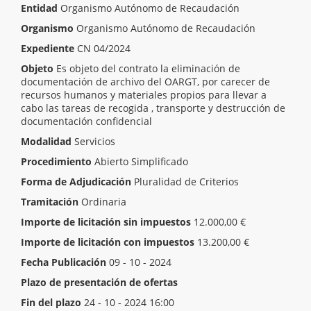
Entidad
Organismo Autónomo de Recaudación
Organismo
Organismo Autónomo de Recaudación
Expediente
CN 04/2024
Objeto
Es objeto del contrato la eliminación de
documentación de archivo del OARGT, por carecer de
recursos humanos y materiales propios para llevar a
cabo las tareas de recogida , transporte y destrucción de
documentación confidencial
Modalidad
Servicios
Procedimiento
Abierto Simplificado
Forma de Adjudicación
Pluralidad de Criterios
Tramitación
Ordinaria
Importe de licitación sin impuestos
12.000,00 €
Importe de licitación con impuestos
13.200,00 €
Fecha Publicación
09 - 10 - 2024
Plazo de presentación de ofertas
Inicio del plazo
17 - 09 - 2024 10:44
Fin del plazo
24 - 10 - 2024 16:00