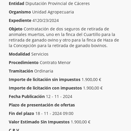
Entidad
Diputación Provincial de Cáceres
Organismo
Unidad Agropecuaria
Expediente
4120/23/2024
Objeto
Contratación de dos seguros de retirada de
animales muertos, uno en la finca del Cuartillo para la
retirada de ganado ovino y otro para la finca de Haza de
la Concepción para la retirada de ganado bovinos.
Modalidad
Servicios
Procedimiento
Contrato Menor
Tramitación
Ordinaria
Importe de licitación sin impuestos
1.900,00 €
Importe de licitación con impuestos
1.900,00 €
Fecha Publicación
12 - 11 - 2024
Plazo de presentación de ofertas
Inicio del plazo
12 - 11 - 2024 13:30
Fin del plazo
18 - 11 - 2024 09:00
Valor Estimado Sin Impuestos
1.900,00 €
C.P.V.
[ 66000000 ]
Servicios financieros y de seguros.