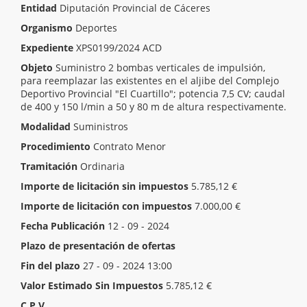
Entidad
Diputación Provincial de Cáceres
Organismo
Deportes
Expediente
XPS0199/2024 ACD
Objeto
Suministro 2 bombas verticales de impulsión,
para reemplazar las existentes en el aljibe del Complejo
Deportivo Provincial "El Cuartillo"; potencia 7,5 CV; caudal
de 400 y 150 l/min a 50 y 80 m de altura respectivamente.
Modalidad
Suministros
Procedimiento
Contrato Menor
Tramitación
Ordinaria
Importe de licitación sin impuestos
5.785,12 €
Importe de licitación con impuestos
7.000,00 €
Fecha Publicación
12 - 09 - 2024
Plazo de presentación de ofertas
Inicio del plazo
13 - 09 - 2024 13:00
Fin del plazo
27 - 09 - 2024 13:00
Valor Estimado Sin Impuestos
5.785,12 €
C.P.V.
[ 42122130 ]
Bombas de agua.