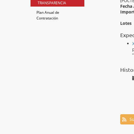
(POCTE
TRANSPARENCIA
Fecha 
Import
Plan Anual de
Contratación
Lotes
Exped
Histo
Su