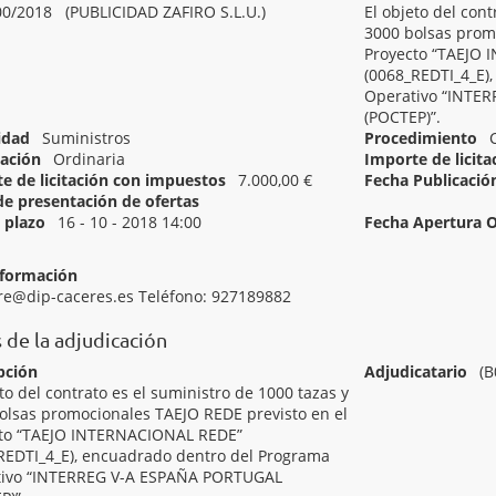
0/2018 (PUBLICIDAD ZAFIRO S.L.U.)
El objeto del cont
3000 bolsas prom
Proyecto “TAEJO
(0068_REDTI_4_E)
Operativo “INTE
(POCTEP)”.
idad
Suministros
Procedimiento
ación
Ordinaria
Importe de licit
e de licitación con impuestos
7.000,00 €
Fecha Publicació
de presentación de ofertas
Inicio del plazo
l plazo
16 - 10 - 2018 14:00
Fecha Apertura O
[ 22462000 ]
Material de publicidad.
nformación
re@dip-caceres.es Teléfono: 927189882
 de la adjudicación
pción
Adjudicatario
(B
to del contrato es el suministro de 1000 tazas y
olsas promocionales TAEJO REDE previsto en el
to “TAEJO INTERNACIONAL REDE”
REDTI_4_E), encuadrado dentro del Programa
tivo “INTERREG V-A ESPAÑA PORTUGAL