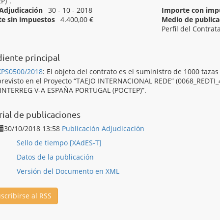
P)”.
Adjudicación
30 - 10 - 2018
Importe con imp
e sin impuestos
4.400,00 €
Medio de publicac
Perfil del Contrat
[ Adjudicado ]
REDTI 4393 BOLSAS Y TAZAS TAJO INTERNACIONAL
iente principal
XPS0500/2018
:
El objeto del contrato es el suministro de 1000 taz
previsto en el Proyecto “TAEJO INTERNACIONAL REDE” (0068_REDTI_
“INTERREG V-A ESPAÑA PORTUGAL (POCTEP)”.
rial de publicaciones
30/10/2018 13:58
Publicación Adjudicación
Sello de tiempo [XAdES-T]
Datos de la publicación
Versión del Documento en XML
scribirse al RSS