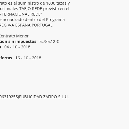
rato es el suministro de 1000 tazas y
ocionales TAEJO REDE previsto en el
 INTERNACIONAL REDE”
, encuadrado dentro del Programa
RREG V-A ESPAÑA PORTUGAL
Contrato Menor
ación sin impuestos
5.785,12 €
n
04 - 10 - 2018
04 - 10 - 2018 12:00
fertas
16 - 10 - 2018
06319255)PUBLICIDAD ZAFIRO S.L.U.