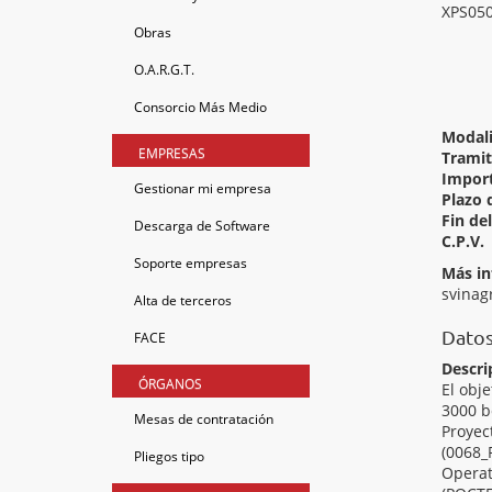
XPS050
Obras
O.A.R.G.T.
Consorcio Más Medio
Modal
EMPRESAS
Tramit
Import
Gestionar mi empresa
Plazo 
Fin de
Descarga de Software
C.P.V.
Soporte empresas
Más i
svinag
Alta de terceros
Datos
FACE
Descri
ÓRGANOS
El obje
3000 b
Mesas de contratación
Proyec
(0068_
Pliegos tipo
Opera