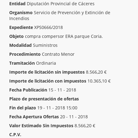
Entidad
Diputación Provincial de Cáceres
Organismo
Servicio de Prevención y Extinción de
Incendios
Expediente
XPS0666/2018
Objeto
compra compersor ERA parque Coria.
Modalidad
Suministros
Procedimiento
Contrato Menor
Tramitación
Ordinaria
Importe de licitación sin impuestos
8.566,20 €
Importe de licitación con impuestos
10.365,10 €
Fecha Publicación
15 - 11 - 2018
Plazo de presentación de ofertas
Inicio del plazo
19 - 11 - 2018 08:00
Fin del plazo
19 - 11 - 2018 15:00
Fecha Apertura Ofertas
20 - 11 - 2018
Valor Estimado Sin Impuestos
8.566,20 €
C.P.V.
[ 42120000 ]
Bombas y compresores.