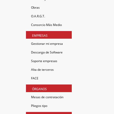
Obras
O.A.R.G.T.
Consorcio Más Medio
EMPRESAS
Gestionar mi empresa
Descarga de Software
Soporte empresas
Alta de terceros
FACE
ÓRGANOS
Mesas de contratación
Pliegos tipo