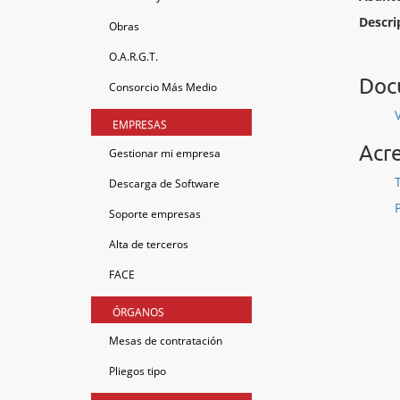
Descri
Obras
O.A.R.G.T.
Docu
Consorcio Más Medio
EMPRESAS
Acre
Gestionar mi empresa
Descarga de Software
Soporte empresas
Alta de terceros
FACE
ÓRGANOS
Mesas de contratación
Pliegos tipo