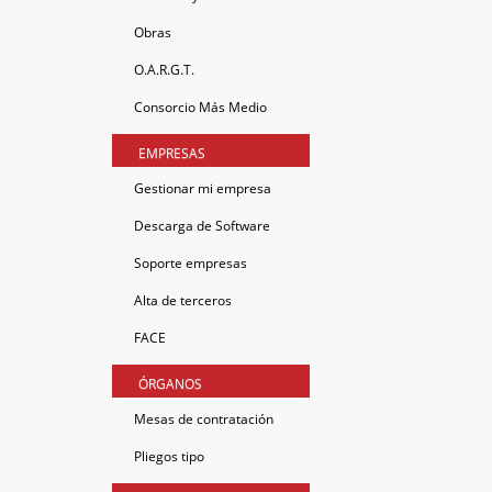
Obras
O.A.R.G.T.
Consorcio Más Medio
EMPRESAS
Gestionar mi empresa
Descarga de Software
Soporte empresas
Alta de terceros
FACE
ÓRGANOS
Mesas de contratación
Pliegos tipo