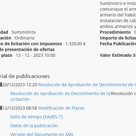
Suministro e inst
comunique el arma
armario del habit
instalación de c
ambos armarios y
idad
Suministros
Procedimiento
ación
Ordinaria
Importe de licit
e de licitación con impuestos
1.320,00 €
Fecha Publicació
de presentación de ofertas
Inicio del plazo
l plazo
13 - 12 - 2023 10:00
Valor Estimado 
[ 32560000 ]
Materiales de fibra óptica.
rial de publicaciones
20/12/2023 12:20
Resolución de Aprobación de Desistimiento de la
Resolución de Aprobación de Desistimiento de la
Resolución d
Licitación
12/12/2023 08:58
Modificación de Plazos
Sello de tiempo [XAdES-T]
Datos de la publicación
Versión del Documento en XML