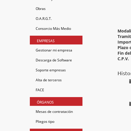
Obras
O.A.R.G.T.
Consorcio Más Medio
Modal
Tramit
EMPRESAS
Import
Plazo 
Gestionar mi empresa
Fin de
C.P.V.
Descarga de Software
Soporte empresas
Histo
Alta de terceros
FACE
ÓRGANOS
Mesas de contratación
Pliegos tipo