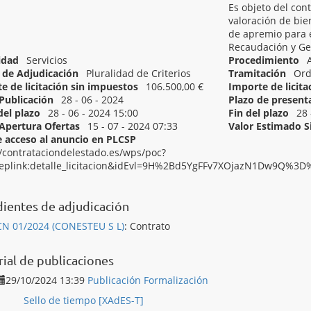
Es objeto del cont
valoración de bi
de apremio para
Recaudación y Ges
idad
Servicios
Procedimiento
de Adjudicación
Pluralidad de Criterios
Tramitación
Ord
e de licitación sin impuestos
106.500,00 €
Importe de licit
Publicación
28 - 06 - 2024
Plazo de present
del plazo
28 - 06 - 2024 15:00
Fin del plazo
28 
Apertura Ofertas
15 - 07 - 2024 07:33
Valor Estimado 
 acceso al anuncio en PLCSP
//contrataciondelestado.es/wps/poc?
eplink:detalle_licitacion&idEvl=9H%2Bd5YgFFv7XOjazN1Dw9Q%3
[ 71319000 ]
Servicios de peritaje.
ientes de adjudicación
CN 01/2024 (CONESTEU S L)
:
Contrato
rial de publicaciones
29/10/2024 13:39
Publicación Formalización
Sello de tiempo [XAdES-T]