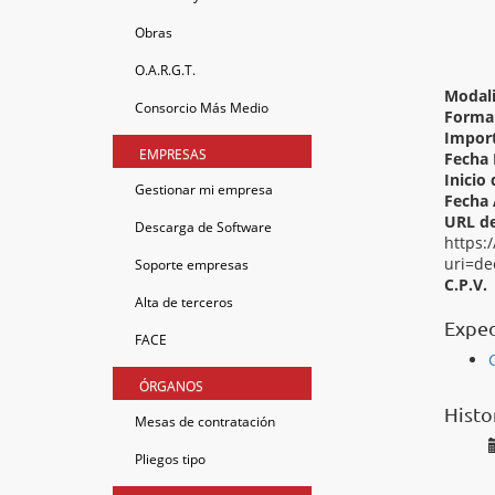
Obras
O.A.R.G.T.
Modal
Consorcio Más Medio
Forma 
Import
EMPRESAS
Fecha 
Inicio 
Gestionar mi empresa
Fecha 
URL de
Descarga de Software
https:
uri=de
Soporte empresas
C.P.V.
Alta de terceros
Exped
FACE
ÓRGANOS
Histo
Mesas de contratación
Pliegos tipo