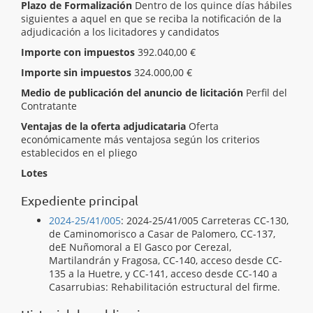
Plazo de Formalización
Dentro de los quince días hábiles
siguientes a aquel en que se reciba la notificación de la
adjudicación a los licitadores y candidatos
Importe con impuestos
392.040,00 €
Importe sin impuestos
324.000,00 €
Medio de publicación del anuncio de licitación
Perfil del
Contratante
Ventajas de la oferta adjudicataria
Oferta
económicamente más ventajosa según los criterios
establecidos en el pliego
Lotes
[ Adjudicado ]
2024-25/41/005 CC 137 Nuñomoral
Expediente principal
2024-25/41/005
:
2024-25/41/005 Carreteras CC-130,
de Caminomorisco a Casar de Palomero, CC-137,
deE Nuñomoral a El Gasco por Cerezal,
Martilandrán y Fragosa, CC-140, acceso desde CC-
135 a la Huetre, y CC-141, acceso desde CC-140 a
Casarrubias: Rehabilitación estructural del firme.