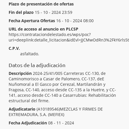
Plazo de presentación de ofertas
Inicio del plazo
26 - 09 - 2024 00:00
Fin del plazo
15 - 10 - 2024 23:59
Fecha Apertura Ofertas
16 - 10 - 2024 08:00
URL de acceso al anuncio en PLCSP
https://contrataciondelestado.es/wps/poc?
uri=deeplink:detalle_licitacion&idEvl=JJCMwOdRn3%2FkY6rl
C.P.V.
[ 45233222 ]
Trabajos de pavimentación y
asfaltado.
Datos de la adjudicación
Descripción
2024-25/41/005 Carreteras CC-130, de
Caminomorisco a Casar de Palomero, CC-137, deE
Nuñomoral a El Gasco por Cerezal, Martilandrán y
Fragosa, CC-140, acceso desde CC-135 a la Huetre, y CC-
141, acceso desde CC-140 a Casarrubias: Rehabilitación
estructural del firme.
Adjudicatario
(A10189546)MEZCLAS Y FIRMES DE
EXTREMADURA, S.A. (MEFIEX)
Fecha Adjudicación
08 - 11 - 2024