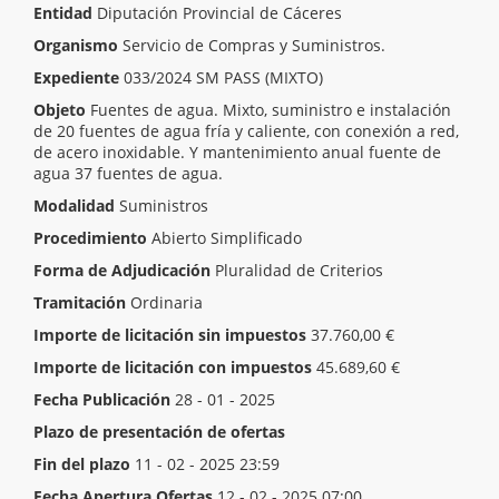
Entidad
Diputación Provincial de Cáceres
Organismo
Servicio de Compras y Suministros.
Expediente
033/2024 SM PASS (MIXTO)
Objeto
Fuentes de agua. Mixto, suministro e instalación
de 20 fuentes de agua fría y caliente, con conexión a red,
de acero inoxidable. Y mantenimiento anual fuente de
agua 37 fuentes de agua.
Modalidad
Suministros
Procedimiento
Abierto Simplificado
Forma de Adjudicación
Pluralidad de Criterios
Tramitación
Ordinaria
Importe de licitación sin impuestos
37.760,00 €
Importe de licitación con impuestos
45.689,60 €
Fecha Publicación
28 - 01 - 2025
Plazo de presentación de ofertas
Inicio del plazo
29 - 01 - 2025 00:00
Fin del plazo
11 - 02 - 2025 23:59
Fecha Apertura Ofertas
12 - 02 - 2025 07:00