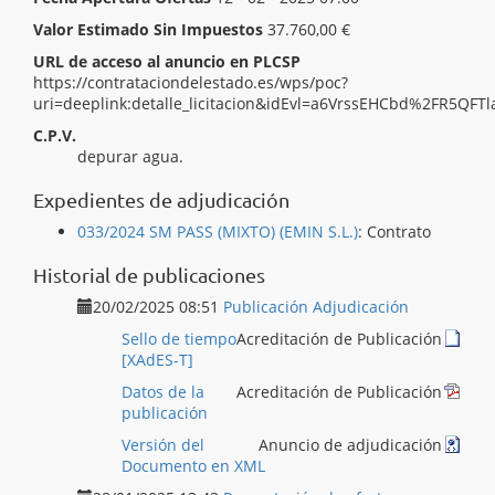
Valor Estimado Sin Impuestos
37.760,00 €
URL de acceso al anuncio en PLCSP
https://contrataciondelestado.es/wps/poc?
uri=deeplink:detalle_licitacion&idEvl=a6VrssEHCbd%2FR5Q
C.P.V.
[ 42912300 ]
Maquinaria y aparatos para filtrar o
depurar agua.
Expedientes de adjudicación
033/2024 SM PASS (MIXTO) (EMIN S.L.)
:
Contrato
Historial de publicaciones
20/02/2025 08:51
Publicación Adjudicación
Sello de tiempo
Acreditación de Publicación
[XAdES-T]
Datos de la
Acreditación de Publicación
publicación
Versión del
Anuncio de adjudicación
Documento en XML