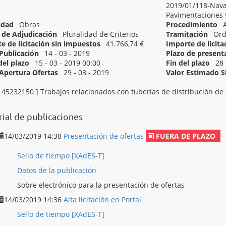
2019/01/118-Navat
Pavimentaciones 
idad
Obras
Procedimiento
de Adjudicación
Pluralidad de Criterios
Tramitación
Ord
e de licitación sin impuestos
41.766,74 €
Importe de licit
Publicación
14 - 03 - 2019
Plazo de present
del plazo
15 - 03 - 2019 00:00
Fin del plazo
28 
Apertura Ofertas
29 - 03 - 2019
Valor Estimado 
[ 45233252 ]
Trabajos de pavimentación de calles.
[ 45232150 ]
Trabajos relacionados con tuberías de distribución de
rial de publicaciones
14/03/2019 14:38
Presentación de ofertas
FUERA DE PLAZO
Sello de tiempo [XAdES-T]
Datos de la publicación
Sobre electrónico para la presentación de ofertas
14/03/2019 14:36
Alta licitación en Portal
Sello de tiempo [XAdES-T]