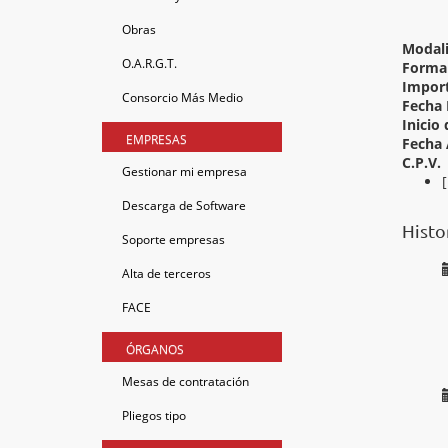
Obras
Modal
O.A.R.G.T.
Forma 
Import
Consorcio Más Medio
Fecha 
Inicio 
EMPRESAS
Fecha 
C.P.V.
Gestionar mi empresa
Descarga de Software
Histo
Soporte empresas
Alta de terceros
FACE
ÓRGANOS
Mesas de contratación
Pliegos tipo