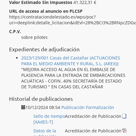
Valor Estimado Sin Impuestos
41.322,31 €
URL de acceso al anuncio en PLCSP
https://contrataciondelestado.es/wps/poc?
uri=deeplink:detalle_licitacion&idEvl=28%2BCI3%2BRNpcZ
C.P.V.
[ 45241500 ]
Trabajos de construcción de muelles
sobre pilotes
Expedientes de adjudicación
2023/129/001 Casas del Castañar (ACTUACIONES
PARA EL MEDIO AMBIENTE Y RURAL, S.L. (AREX))
:
"MEJORA ACCESO AL AGUA EN EL EMBALSE DE
PLASENCIA PARA LA ENTRADA DE EMBARCACIONES
ACUÁTICAS - COFIN. 40% SECRETARÍA DE ESTADO
DE TURISMO " EN CASAS DEL CASTAÑAR
Historial de publicaciones
10/12/2024 08:54
Publicación Formalización
Sello de tiempo
Acreditación de Publicación
[XAdES-T]
Datos de la
Acreditación de Publicación