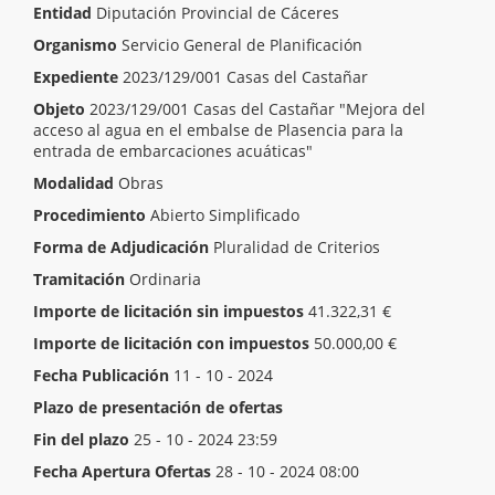
Entidad
Diputación Provincial de Cáceres
Organismo
Servicio General de Planificación
Expediente
2023/129/001 Casas del Castañar
Objeto
2023/129/001 Casas del Castañar "Mejora del
acceso al agua en el embalse de Plasencia para la
entrada de embarcaciones acuáticas"
Modalidad
Obras
Procedimiento
Abierto Simplificado
Forma de Adjudicación
Pluralidad de Criterios
Tramitación
Ordinaria
Importe de licitación sin impuestos
41.322,31 €
Importe de licitación con impuestos
50.000,00 €
Fecha Publicación
11 - 10 - 2024
Plazo de presentación de ofertas
Inicio del plazo
12 - 10 - 2024 00:00
Fin del plazo
25 - 10 - 2024 23:59
Fecha Apertura Ofertas
28 - 10 - 2024 08:00